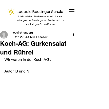
Leopold Bausinger Schule
Schule mit dem Förderschwerpunkt Lernen
und regionales Beratungs- und Förderzentrum
des Rheingau-Taunus-Kreises
mettelichtenberg
2. Dez. 2024
1 Min. Lesezeit
Koch-AG: Gurkensalat
und Rührei
Wir waren in der Koch-AG :
Autor: B und N.