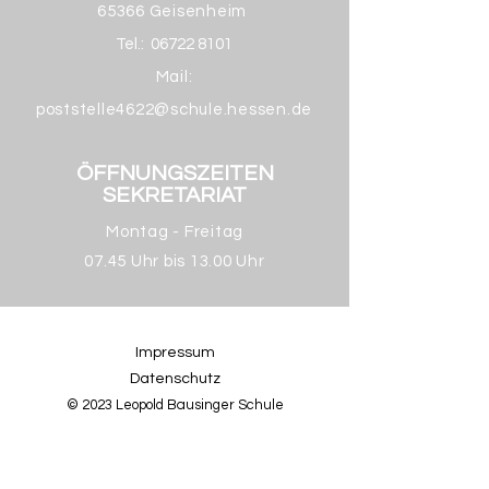
65366 Geisenheim
Tel.:
06722 8101
Mail:
poststelle4622@schule.hessen.de
ÖFFNUNGSZEITEN
SEKRETARIAT
Montag - Freitag
07.45 Uhr bis 13.00 Uhr
Impressum
Datenschutz
© 2023 Leopold Bausinger Schule