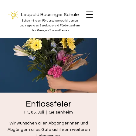
Leopold Bausinger Schule
Schule mit dem Förderschwerpunkt Lernen
und regionales Beratungs- und Förderzentrum
des Rheingau-Taunus-Kreises
Entlassfeier
Fr., 05. Juli
  |  
Geisenheim
Wir wünschen allen Abgängerinnen und
Abgängern alles Gute auf ihrem weiteren