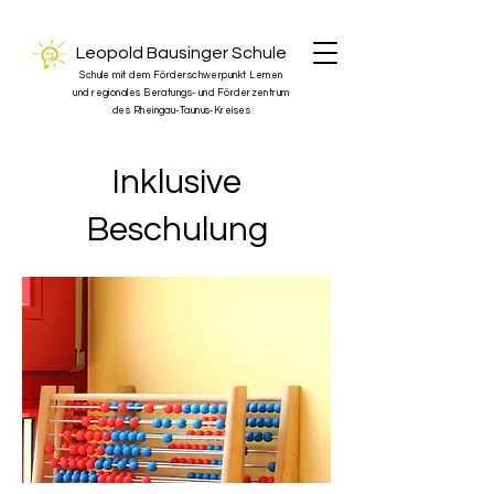
Leopold Bausinger Schule
Schule mit dem Förderschwerpunkt Lernen
und regionales Beratungs- und Förderzentrum
des Rheingau-Taunus-Kreises
Inklusive
Beschulung