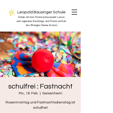
Leopold Bausinger Schule
Schule mit dem Förderschwerpunkt Lernen
und regionales Beratungs- und Förderzentrum
des Rheingau-Taunus-Kreises
schulfrei : Fastnacht
Mo., 16. Feb.
  |  
Geisenheim
Rosenmontag und Fastnachtsdienstag ist
schulfrei!