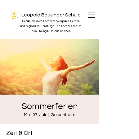
Leopold Bausinger Schule
Schule mit dem Förderschwerpunkt Lernen
und regionales Beratungs- und Förderzentrum
des Rheingau-Taunus-Kreises
Sommerferien
Mo., 07. Juli
  |  
Geisenheim
Zeit & Ort