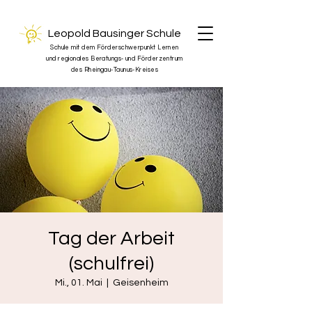
Leopold Bausinger Schule
Schule mit dem Förderschwerpunkt Lernen
und regionales Beratungs- und Förderzentrum
des Rheingau-Taunus-Kreises
Tag der Arbeit
(schulfrei)
Mi., 01. Mai
  |  
Geisenheim