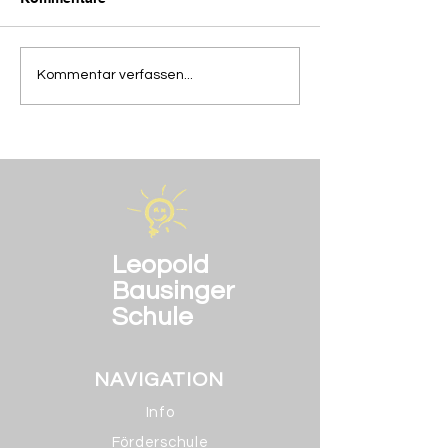
Die Abschiedsfeier der
Heute in der M
Kommentar verfassen...
BOS 2
AG
Leopold
Bausinger
Schule
NAVIGATION
Info
Förderschule