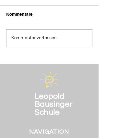
Kommentare
Die Abschiedsfeier der
Heute in der M
Kommentar verfassen...
BOS 2
AG
Leopold
Bausinger
Schule
NAVIGATION