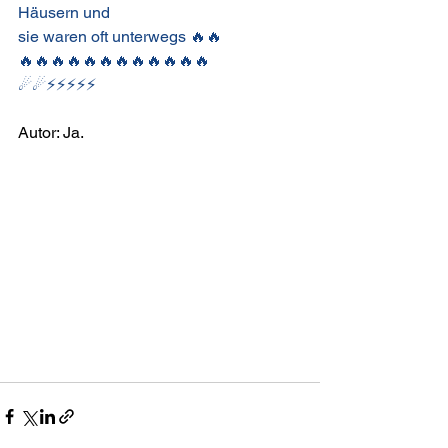
Häusern und
sie waren oft unterwegs 🔥🔥
🔥🔥🔥🔥🔥🔥🔥🔥🔥🔥🔥🔥
☄☄⚡⚡⚡⚡⚡
Autor: Ja. 