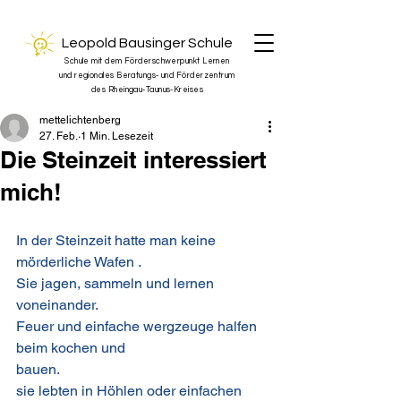
Leopold Bausinger Schule
Schule mit dem Förderschwerpunkt Lernen
und regionales Beratungs- und Förderzentrum
des Rheingau-Taunus-Kreises
mettelichtenberg
27. Feb.
1 Min. Lesezeit
Die Steinzeit interessiert
mich!
In der Steinzeit hatte man keine 
mörderliche Wafen .
Sie jagen, sammeln und lernen 
voneinander.
Feuer und einfache wergzeuge halfen 
beim kochen und
bauen.
sie lebten in Höhlen oder einfachen 