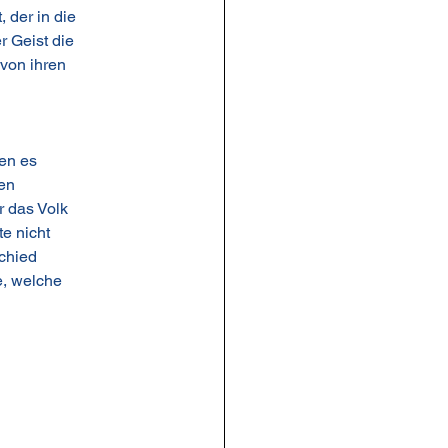
, der in die
r Geist die
 von ihren
ten es
ten
r das Volk
e nicht
schied
e, welche