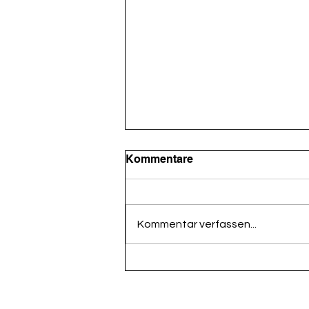
Kommentare
Kommentar verfassen...
WM Spiel: Deutsch gegen
cûrasau