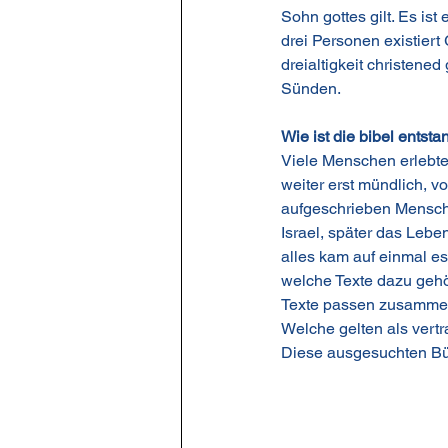
Sohn gottes gilt. Es ist
drei Personen existiert 
dreialtigkeit christene
Sünden.
Wie ist die bibel entst
Viele Menschen erlebte
weiter erst mündlich, 
aufgeschrieben Mensche
Israel, später das Lebe
alles kam auf einmal es
welche Texte dazu gehö
Texte passen zusamm
Welche gelten als vert
Diese ausgesuchten Bü