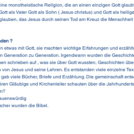
 eine monotheistische Religion, die an einen einzigen Gott glaubt
Gott als Vater Gott als Sohn ( Jesus christus) und Gott als heilige
d glauben, das Jesus durch seinen Tod am Kreuz die Menschheit
anden ?
n etwas mit Gott, sie machten wichtige Erfahrungen und erzähl
von Generation zu Generation. Irgendwann wurden die Geschich
n schrieben auf , was sie über Gott wussten, Geschichten übe
n von Jesus und seine Lehren. Es entstanden viele einzelne Text
 gab viele Bücher, Briefe und Erzählung. Die gemeinschaft ent
ren Gläubige und Kirchenleiter schauten über die Jahrhundert
en?
rauenswürdig
cher wurden die Bibel.