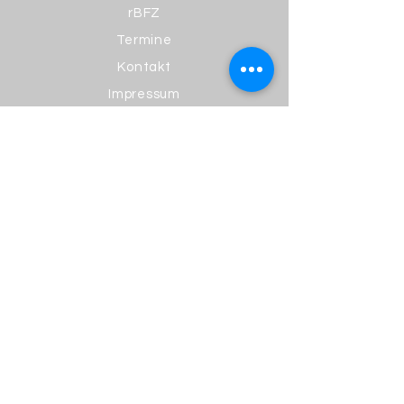
rBFZ
Termine
Kontakt
Impressum
KONTAKT
Winkeler Straße 87
65366 Geisenheim
Tel.:
06722 8101
Mail:
poststelle4622@schule.hessen.de
ÖFFNUNGSZEITEN
SEKRETARIAT
Montag - Freitag