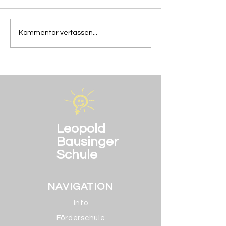
Die Abschiedsfeier der
Heute in der M
Kommentar verfassen...
BOS 2
AG
Leopold
Bausinger
Schule
NAVIGATION
Info
Förderschule