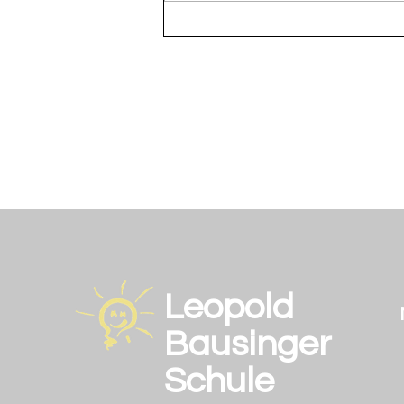
WM Spiel: Deutsch gegen
cûrasau
Leopold
Bausinger
Schule