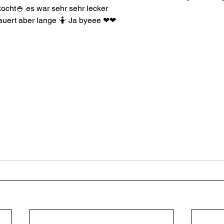
cht🍚 es war sehr sehr lecker 
auert aber lange 🤷 Ja byeee ❤❤