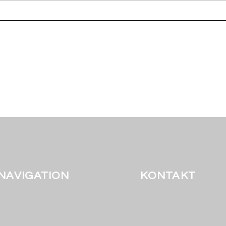
Heut
Die Abschiedsfeier der BOS
2
NAVIGATION
KONTAKT