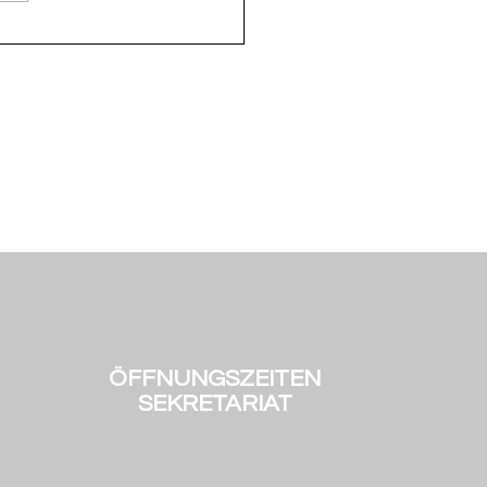
e in der Mach-Was-AG
ÖFFNUNGSZEITEN
SEKRETARIAT