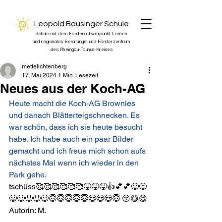
Leopold Bausinger Schule
Schule mit dem Förderschwerpunkt Lernen
und regionales Beratungs- und Förderzentrum
des Rheingau-Taunus-Kreises
mettelichtenberg
17. Mai 2024
1 Min. Lesezeit
Neues aus der Koch-AG
Heute macht die Koch-AG Brownies 
und danach Blätterteigschnecken. Es 
war schön, dass ich sie heute besucht 
habe. Ich habe auch ein paar Bilder 
gemacht und ich freue mich schon aufs 
nächstes Mal wenn ich wieder in den 
Park gehe.
tschüss🥰🥰🥰🥰🥰🥰😝😝😝👍💕💕😀😄
😀😃😆😆😃😇😇😇😇😇😍😍😍😇 😚😋😋
Autorin: M.