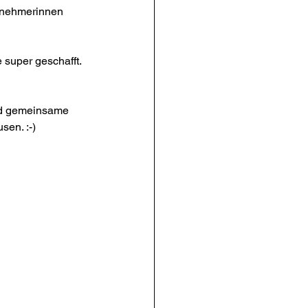
lnehmerinnen 
super geschafft. 
nd gemeinsame 
en. :-) 