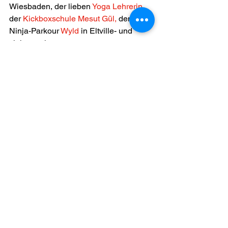
Wiesbaden, der lieben 
Yoga Lehrerin
, 
der 
Kickboxschule Mesut Gül,
 dem 
Ninja-Parkour 
Wyld 
in Eltville- und 
vielen mehr. 
Besonderer Dank gilt dem 
Präventionsrat
, der uns bei einigen 
Projekten zusätzlich unterstützt hat! 