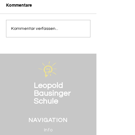
Kommentare
Die Abschiedsfeier der
Heute in der M
Kommentar verfassen...
BOS 2
AG
Leopold
Bausinger
Schule
NAVIGATION
Info