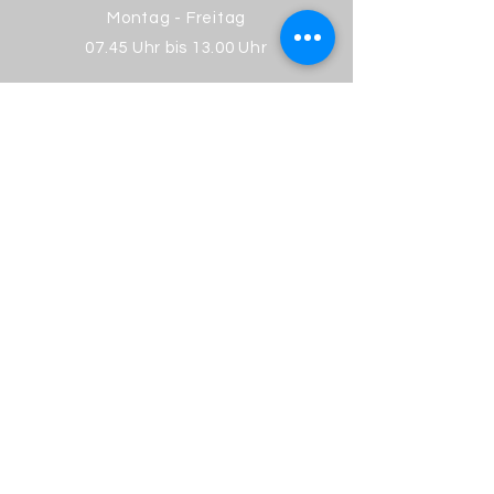
Montag - Freitag
07.45 Uhr bis 13.00 Uhr
Impressum
Datenschutz
© 2023 Leopold Bausinger Schule