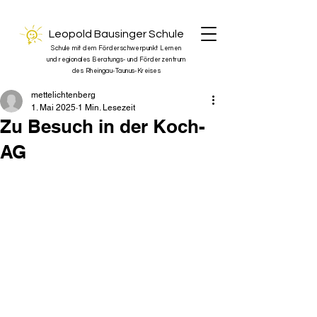
Leopold Bausinger Schule
Schule mit dem Förderschwerpunkt Lernen
und regionales Beratungs- und Förderzentrum
des Rheingau-Taunus-Kreises
mettelichtenberg
1. Mai 2025
1 Min. Lesezeit
Zu Besuch in der Koch-
AG